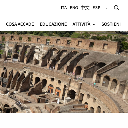
ITA
ENG
中文
ESP
E
COSA ACCADE
EDUCAZIONE
ATTIVITÀ
SOSTIENI
e