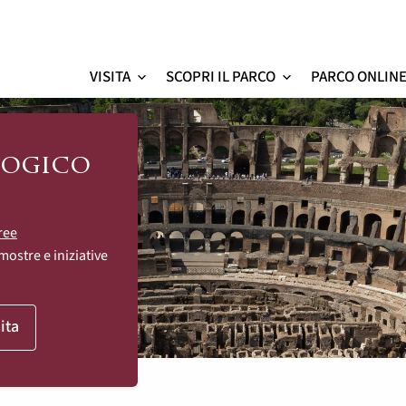
VISITA
SCOPRI IL PARCO
PARCO ONLIN
Colosseo - sito ufficial
logico
ree
mostre e iniziative
ita