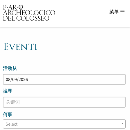
菜单
Parco Archeologico del Colosseo - sito uffici
Eventi
活
活
活动从
动
动
搜
搜
索
搜寻
索
和
视
何事
图
Select
导