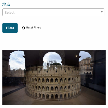
航
地点
Select
Reset Filters