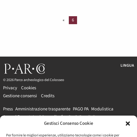
«
6
LINGUA
© 2026 Parco archeologico del Colosseo
Privacy
Cookies
Gestione consensi
Credits
Press
Amministrazione trasparente
PAGO PA
Modulistica
Annual Report
Iscrizione albo fornitori
Bandi di gara
Gestisci Consenso Cookie
#parcocolosseo
Per fornire le migliori esperienze, utilizziamo tecnologie come i cookie per