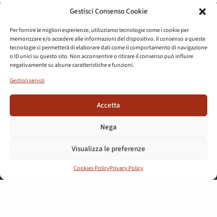
Gestisci Consenso Cookie
LINGUA
Per fornire le migliori esperienze, utilizziamo tecnologie come i cookie per
ITA
ENG
中文
ESP
memorizzare e/o accedere alle informazioni del dispositivo. Il consenso a queste
© 2026 Parco archeologico del Colosseo
tecnologie ci permetterà di elaborare dati come il comportamento di navigazione
Privacy
Cookies
o ID unici su questo sito. Non acconsentire o ritirare il consenso può influire
Gestione consensi
Credits
negativamente su alcune caratteristiche e funzioni.
Gestisci servizi
Press
Amministrazione trasparente
PAGO PA
Modulistica
Annual Report
Iscrizione albo fornitori
Bandi di gara
Accetta
#parcocolosseo
Nega
Visualizza le preferenze
Cookies Policy
Privacy Policy