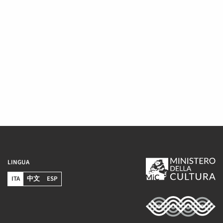
LINGUA
ITA
中文
ESP