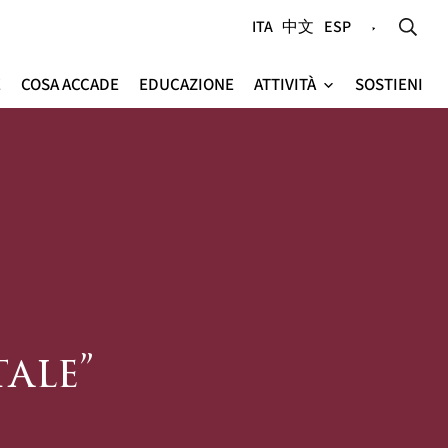
ITA
中文
ESP
E
COSA ACCADE
EDUCAZIONE
ATTIVITÀ
SOSTIENI
e
ale”