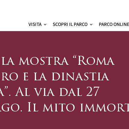
VISITA
SCOPRI IL PARCO
PARCO ONLIN
Colosseo - sito ufficial
 la mostra “Roma
ero e la dinastia
”. Al via dal 27
go. Il mito immort