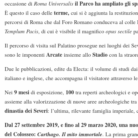
il Parco ha ampliato gli sp
occasione di
Roma Universalis
terme,
È questo il caso delle
cui si è aggiunta la restituzio
percorsi di Roma che dal Foro Romano conduceva al colle E
Templum Pacis
, di cui è visibile il magnifico
opus sectile
pa
Il percorso di visita sul Palatino prosegue nei luoghi dei Seve
Arcate
Stadio
sono le imponenti
insieme allo
con la straord
Due le pubblicazioni, edite da Electa: il volume di studi dai
italiano e inglese, che accompagna il visitatore attraverso le
9 mesi
100
Nei
di esposizione,
tra reperti archeologici e op
assieme alla valorizzazione di nuove aree archeologiche t
dinastia dei Severi
: l’ultima, rilevante famiglia imperiale,
Dal 27 settembre 2019, e fino al 29 marzo 2020, una nuov
del Colosseo:
Carthago. Il mito immortale
. La prima grand