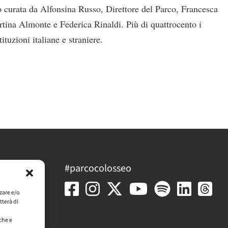
co curata da Alfonsina Russo, Direttore del Parco, Francesca
ina Almonte e Federica Rinaldi. Più di quattrocento i
tituzioni italiane e straniere.
#parcocolosseo
e trasparente
zare e/o
tterà di
n
che e