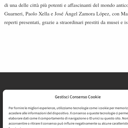
di una delle città più potenti e affascinanti del mondo anti
Guarneri, Paolo Xella e José Ángel Zamora López, con Mart
reperti presentati, grazie a straordinari prestiti da musei e is
Press
Gestisci Consenso Cookie
Amministrazion
© 2026 Parco archeologico del Colosseo
Per fornire le migliori esperienze, utilizziamo tecnologie come i cookie per memoriz
PAGO PA
accedere alle informazioni del dispositivo. Il consenso a queste tecnologie ci perme
Privacy
Cookies
Gestione consensi
Credits
Modulistica
elaborare dati come il comportamento di navigazione o ID unici su questo sito. No
acconsentire o ritirare il consenso può influire negativamente su alcune caratteristi
Annual Report