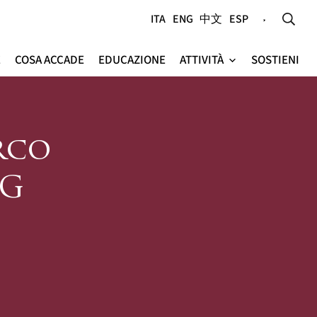
ITA
ENG
中文
ESP
E
COSA ACCADE
EDUCAZIONE
ATTIVITÀ
SOSTIENI
e
rco
AG