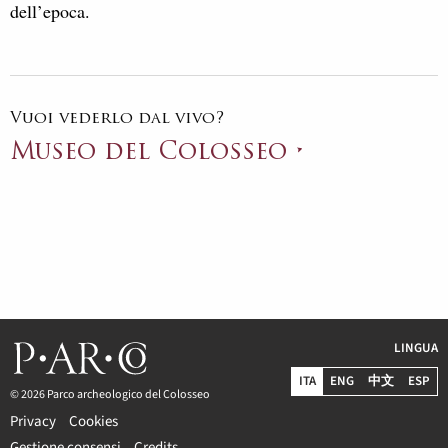
dell’epoca.
Vuoi vederlo dal vivo?
Museo del Colosseo
LINGUA
ITA
ENG
中文
ESP
© 2026 Parco archeologico del Colosseo
Privacy
Cookies
Gestione consensi
Credits