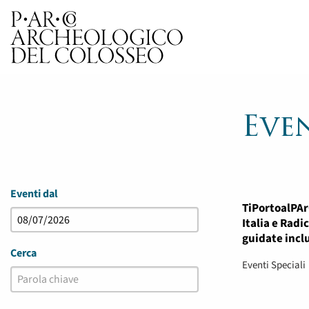
Parco Archeologico del 
Eve
Eventi
Eventi
Eventi dal
TiPortoalPAr
Cerca
Ricerca
Italia e Radi
guidate inclu
Cerca
e
Eventi Speciali
viste