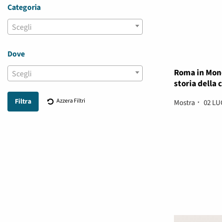
Categoria
Navigazione
Scegli
Dove
Roma in Mone
Scegli
storia della 
Azzera Filtri
Mostra
02 LU