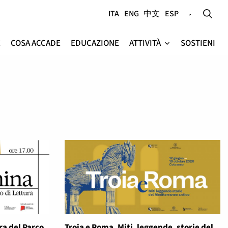
ITA
ENG
中文
ESP
E
COSA ACCADE
EDUCAZIONE
ATTIVITÀ
SOSTIENI
e
ra del Parco
Troia e Roma. Miti, leggende, storie del