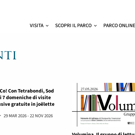
VISITA
SCOPRI IL PARCO
PARCO ONLIN
Colosseo - sito ufficial
nti
Co! Con Tetrabondi, Sod
ci 7 domeniche di visite
sive gratuite in joëlette
29 MAR 2026 - 22 NOV 2026
Volumina. Il gruppo di lettu