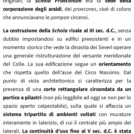
originari; la
Schola Praeconum
era la
sede della
corporazione degli araldi
, dei
praecones
, cioè di coloro
che annunciavano le
pompae
circensi.
La costruzione della
Schola
risale al III sec. d.C.
, senza
dubbio impostandosi su edifici preesistenti e in un
momento storico che vede la dinastia dei Severi operare
una generale ristrutturazione del versante meridionale
del Colle. La sua edificazione segue un
orientamento
che rispetta quello dell’asse del Circo Massimo. Dal
punto di vista architettonico si caratterizza per la
presenza di una
corte rettangolare circondata da un
portico a pilastri
(non più leggibile ad oggi se non per lo
spazio aperto calpestabile), sulla quale si affaccia un
sistema tripartito di ambienti voltati
con murature
interamente in laterizio, di cui il centrale più ampio dei
laterali.
La continuità d’uso fino al V sec. d.C. è stata